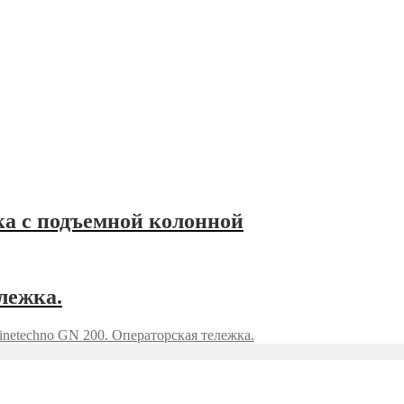
жка с подъемной колонной
лежка.
inetechno GN 200. Операторская тележка.