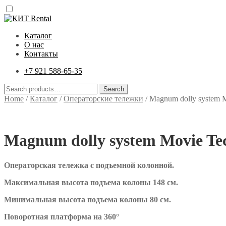
Перейти
Перейти
к
к
Каталог
навигации
содержимому
О нас
Контакты
+7 921 588-65-35
Search
Search
for:
Home
/
Каталог
/
Операторские тележки
/
Magnum dolly system 
Magnum dolly system Movie Te
Операторская тележка с подъемной колонной.
Максимальная высота подъема колоны 148 см.
Минимальная высота подъема колоны 80 см.
Поворотная платформа на 360°