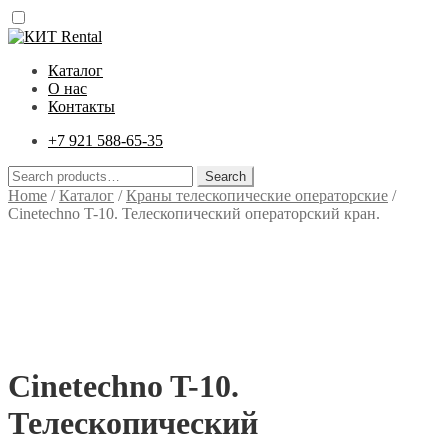
Перейти
Перейти
к
к
Каталог
навигации
содержимому
О нас
Контакты
+7 921 588-65-35
Search
Search
for:
Home
/
Каталог
/
Краны телескопические операторские
/
Cinetechno T-10. Телескопический операторский кран.
Cinetechno T-10.
Телескопический